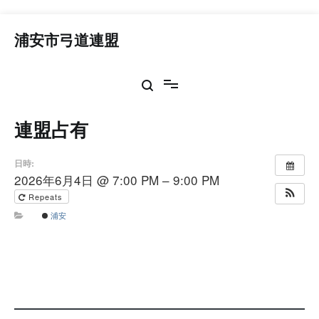
コ
ン
浦安市弓道連盟
テ
ン
ツ
へ
ス
連盟占有
キ
ッ
プ
日時:
2026年6月4日 @ 7:00 PM – 9:00 PM
Repeats
浦安