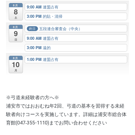
8月
9:00 AM
連盟占有
8
3:00 PM
的貼・清掃
土
8月
五段連合審査会（中央）
終日
9
9:00 AM
連盟占有
日
3:00 PM
遠的
8月
1:00 PM
連盟占有
10
月
※弓道未経験者の方へ※
浦安市ではおおむね年2回、弓道の基本を習得する未経
験者向けコースを実施しています。詳細は浦安市総合体
育館(047‐355-1110)までお問い合わせください