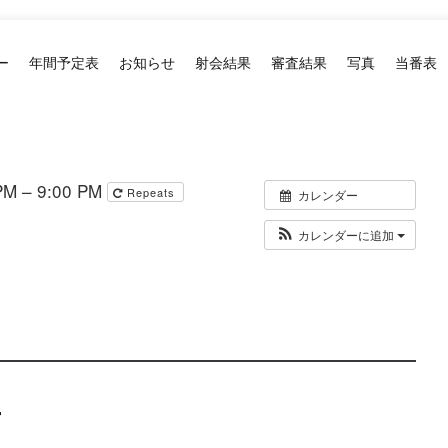
ー
年間予定表
お知らせ
射会結果
審査結果
写真
当番表
M – 9:00 PM
Repeats
カレンダー
カレンダーに追加
ー