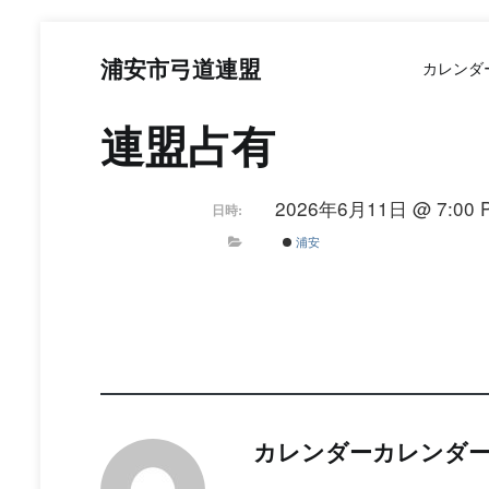
コ
ン
浦安市弓道連盟
カレンダ
テ
ン
ツ
連盟占有
へ
ス
キ
2026年6月11日 @ 7:00 P
日時:
ッ
プ
浦安
カレンダーカレンダ