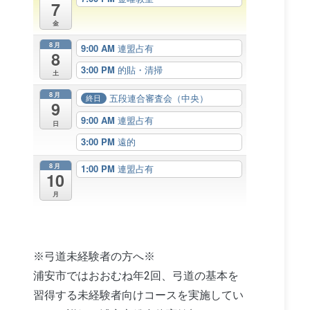
7
金
8月
9:00 AM
連盟占有
8
3:00 PM
的貼・清掃
土
8月
五段連合審査会（中央）
終日
9
9:00 AM
連盟占有
日
3:00 PM
遠的
8月
1:00 PM
連盟占有
10
月
※弓道未経験者の方へ※
浦安市ではおおむね年2回、弓道の基本を
習得する未経験者向けコースを実施してい