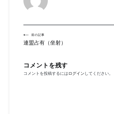
投
前の記事
連盟占有（坐射）
稿
ナ
ビ
コメントを残す
ゲ
コメントを投稿するには
ログイン
してください。
ー
シ
ョ
ン