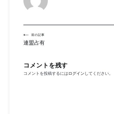
投
前の記事
連盟占有
稿
ナ
ビ
コメントを残す
ゲ
コメントを投稿するには
ログイン
してください。
ー
シ
ョ
ン