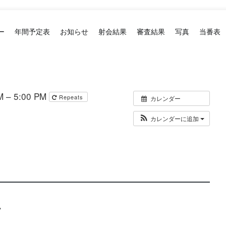
ー
年間予定表
お知らせ
射会結果
審査結果
写真
当番表
 – 5:00 PM
Repeats
カレンダー
カレンダーに追加
ー