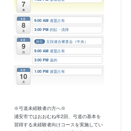
7
金
8月
9:00 AM
連盟占有
8
3:00 PM
的貼・清掃
土
8月
五段連合審査会（中央）
終日
9
9:00 AM
連盟占有
日
3:00 PM
遠的
8月
1:00 PM
連盟占有
10
月
※弓道未経験者の方へ※
浦安市ではおおむね年2回、弓道の基本を
習得する未経験者向けコースを実施してい