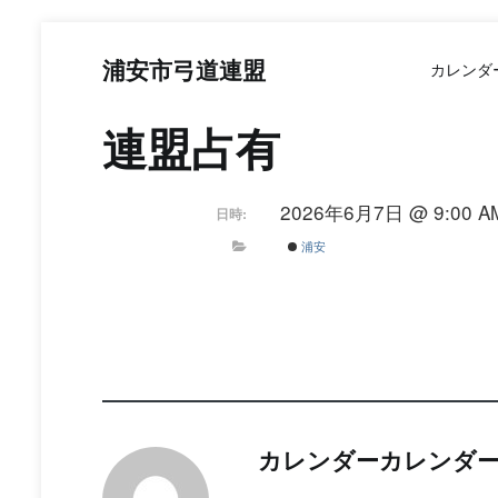
コ
ン
浦安市弓道連盟
カレンダ
テ
ン
ツ
連盟占有
へ
ス
キ
2026年6月7日 @ 9:00 AM
日時:
ッ
プ
浦安
カレンダーカレンダ