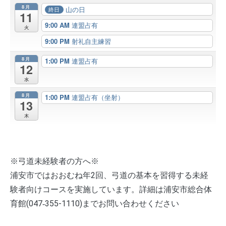
8月
山の日
終日
11
9:00 AM
連盟占有
火
9:00 PM
射礼自主練習
8月
1:00 PM
連盟占有
12
水
8月
1:00 PM
連盟占有（坐射）
13
木
※弓道未経験者の方へ※
浦安市ではおおむね年2回、弓道の基本を習得する未経
験者向けコースを実施しています。詳細は浦安市総合体
育館(047‐355-1110)までお問い合わせください