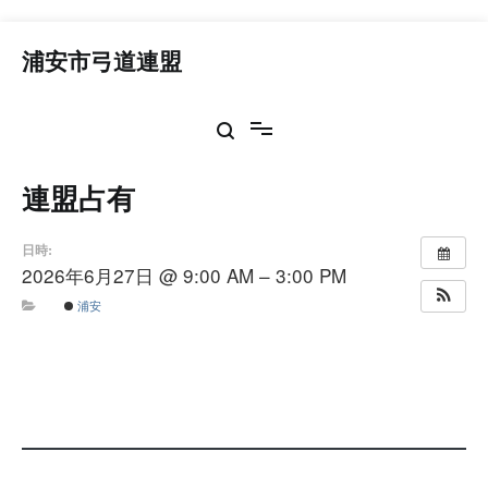
コ
ン
浦安市弓道連盟
テ
ン
ツ
へ
ス
連盟占有
キ
ッ
プ
日時:
2026年6月27日 @ 9:00 AM – 3:00 PM
浦安