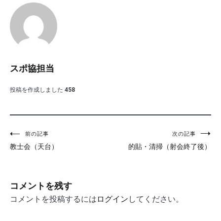
スポ協担当
投稿を作成しました
458
投
前の記事
次の記事
教士会（天台）
的貼・清掃（射会終了後）
稿
ナ
ビ
コメントを残す
ゲ
コメントを投稿するには
ログイン
してください。
ー