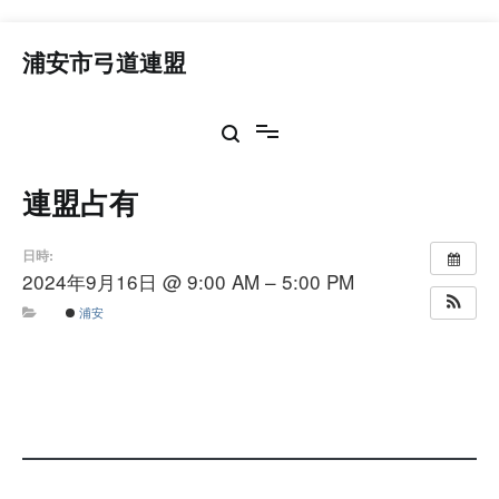
コ
ン
浦安市弓道連盟
テ
ン
ツ
へ
ス
連盟占有
キ
ッ
プ
日時:
2024年9月16日 @ 9:00 AM – 5:00 PM
浦安