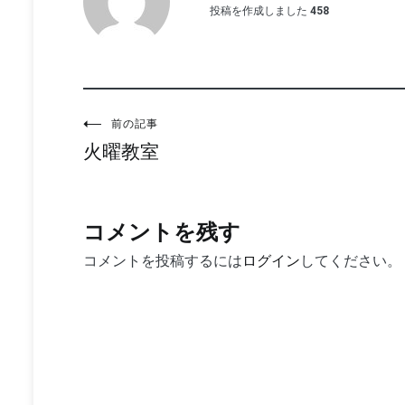
投稿を作成しました
458
投
前の記事
火曜教室
稿
ナ
ビ
コメントを残す
ゲ
コメントを投稿するには
ログイン
してください。
ー
シ
ョ
ン