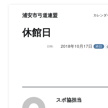
コ
ン
浦安市弓道連盟
カレンダ
テ
ン
ツ
休館日
へ
ス
キ
2018年10月17日
終日
日時:
ッ
プ
スポ協担当