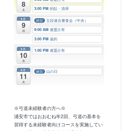
8
3:00 PM
的貼・清掃
土
8月
五段連合審査会（中央）
終日
9
9:00 AM
連盟占有
日
3:00 PM
遠的
8月
1:00 PM
連盟占有
10
月
8月
山の日
終日
11
火
※弓道未経験者の方へ※
浦安市ではおおむね年2回、弓道の基本を
習得する未経験者向けコースを実施してい