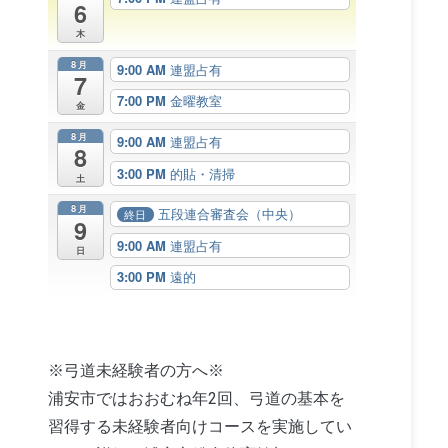
6
木
8月
9:00 AM
連盟占有
7
7:00 PM
金曜教室
金
8月
9:00 AM
連盟占有
8
3:00 PM
的貼・清掃
土
8月
五段連合審査会（中央）
終日
9
9:00 AM
連盟占有
日
3:00 PM
遠的
※弓道未経験者の方へ※
浦安市ではおおむね年2回、弓道の基本を
習得する未経験者向けコースを実施してい