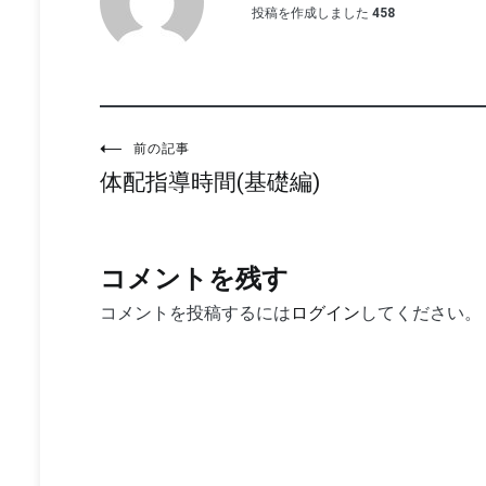
投稿を作成しました
458
投
前の記事
体配指導時間(基礎編)
稿
ナ
ビ
コメントを残す
ゲ
コメントを投稿するには
ログイン
してください。
ー
シ
ョ
ン