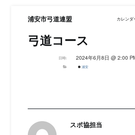
コ
ン
浦安市弓道連盟
カレンダ
テ
ン
ツ
弓道コース
へ
ス
キ
2024年6月8日 @ 2:00 PM
日時:
ッ
プ
浦安
スポ協担当