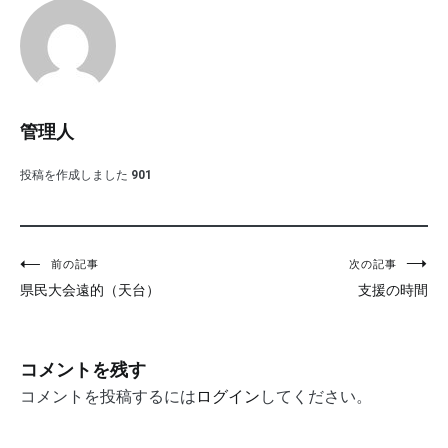
管理人
投稿を作成しました
901
投
前の記事
次の記事
県民大会遠的（天台）
支援の時間
稿
ナ
ビ
コメントを残す
ゲ
コメントを投稿するには
ログイン
してください。
ー