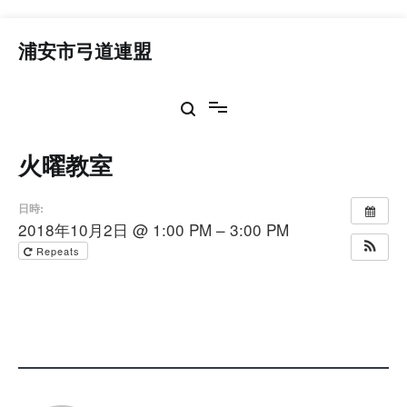
コ
ン
浦安市弓道連盟
テ
ン
ツ
へ
ス
火曜教室
キ
ッ
プ
日時:
2018年10月2日 @ 1:00 PM – 3:00 PM
Repeats