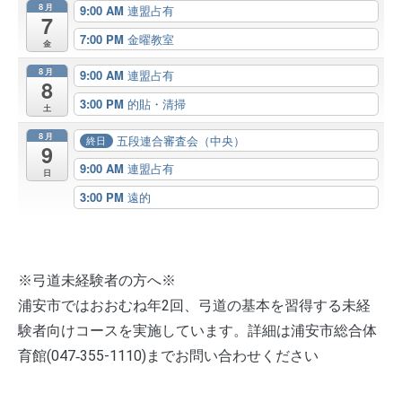
8月
9:00 AM
連盟占有
7
7:00 PM
金曜教室
金
8月
9:00 AM
連盟占有
8
3:00 PM
的貼・清掃
土
8月
五段連合審査会（中央）
終日
9
9:00 AM
連盟占有
日
3:00 PM
遠的
※弓道未経験者の方へ※
浦安市ではおおむね年2回、弓道の基本を習得する未経
験者向けコースを実施しています。詳細は浦安市総合体
育館(047‐355-1110)までお問い合わせください