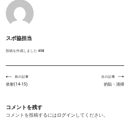
スポ協担当
投稿を作成しました
458
投
前の記事
次の記事
坐射(14-15)
的貼・清掃
稿
ナ
ビ
コメントを残す
ゲ
コメントを投稿するには
ログイン
してください。
ー