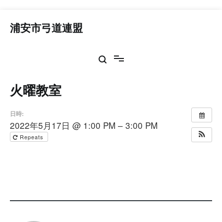
コ
ン
浦安市弓道連盟
テ
ン
ツ
へ
ス
火曜教室
キ
ッ
プ
日時:
2022年5月17日 @ 1:00 PM – 3:00 PM
Repeats