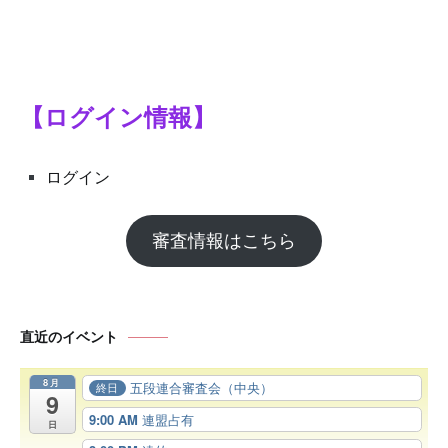
シ
ョ
ン
【ログイン情報】
ログイン
審査情報はこちら
直近のイベント
8月
五段連合審査会（中央）
終日
9
9:00 AM
連盟占有
日