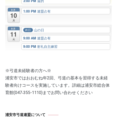
3:00 PM
遠的
8月
1:00 PM
連盟占有
10
月
8月
山の日
終日
11
9:00 AM
連盟占有
火
9:00 PM
射礼自主練習
※弓道未経験者の方へ※
浦安市ではおおむね年2回、弓道の基本を習得する未経
験者向けコースを実施しています。詳細は浦安市総合体
育館(047‐355-1110)までお問い合わせください
浦安市弓道連盟について