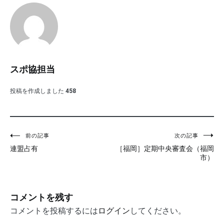
スポ協担当
投稿を作成しました
458
投
前の記事
次の記事
連盟占有
［福岡］定期中央審査会（福岡
稿
市）
ナ
ビ
コメントを残す
ゲ
コメントを投稿するには
ログイン
してください。
ー