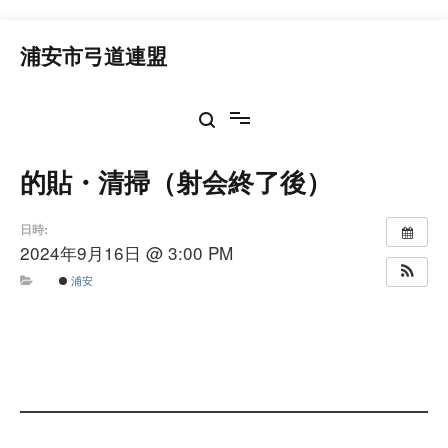
コ
ン
浦安市弓道連盟
テ
ン
ツ
へ
ス
的貼・清掃（射会終了後）
キ
ッ
プ
日時:
2024年9月16日 @ 3:00 PM
浦安