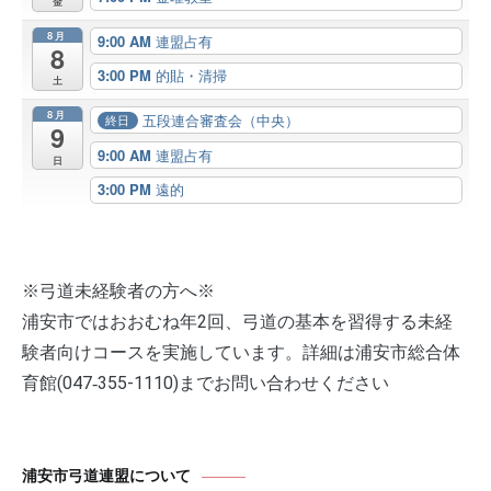
金
8月
9:00 AM
連盟占有
8
3:00 PM
的貼・清掃
土
8月
五段連合審査会（中央）
終日
9
9:00 AM
連盟占有
日
3:00 PM
遠的
※弓道未経験者の方へ※
浦安市ではおおむね年2回、弓道の基本を習得する未経
験者向けコースを実施しています。詳細は浦安市総合体
育館(047‐355-1110)までお問い合わせください
浦安市弓道連盟について