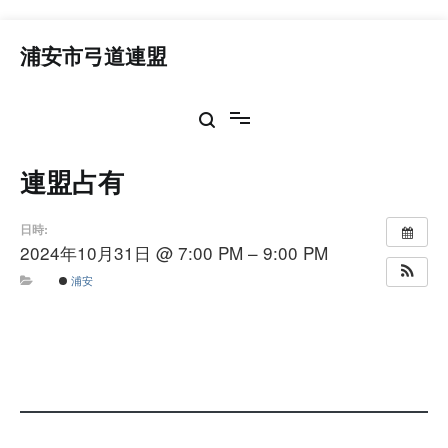
コ
ン
浦安市弓道連盟
テ
ン
ツ
へ
ス
連盟占有
キ
ッ
プ
日時:
2024年10月31日 @ 7:00 PM – 9:00 PM
浦安