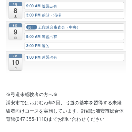
8月
9:00 AM
連盟占有
8
3:00 PM
的貼・清掃
土
8月
五段連合審査会（中央）
終日
9
9:00 AM
連盟占有
日
3:00 PM
遠的
8月
1:00 PM
連盟占有
10
月
※弓道未経験者の方へ※
浦安市ではおおむね年2回、弓道の基本を習得する未経
験者向けコースを実施しています。詳細は浦安市総合体
育館(047‐355-1110)までお問い合わせください