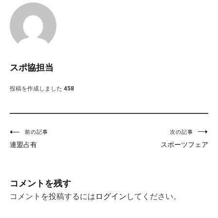
スポ協担当
投稿を作成しました
458
投
前の記事
次の記事
連盟占有
スポーツフェア
稿
ナ
ビ
コメントを残す
ゲ
コメントを投稿するには
ログイン
してください。
ー