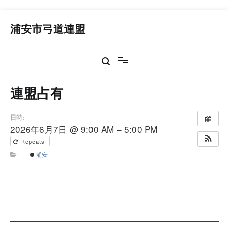
コ
ン
浦安市弓道連盟
テ
ン
ツ
へ
ス
連盟占有
キ
ッ
プ
日時:
2026年6月7日 @ 9:00 AM – 5:00 PM
Repeats
浦安