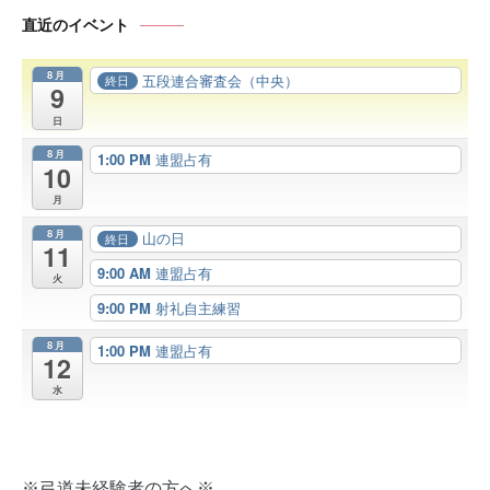
直近のイベント
8月
五段連合審査会（中央）
終日
9
日
8月
1:00 PM
連盟占有
10
月
8月
山の日
終日
11
9:00 AM
連盟占有
火
9:00 PM
射礼自主練習
8月
1:00 PM
連盟占有
12
水
※弓道未経験者の方へ※