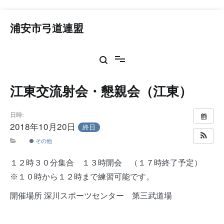
コ
ン
浦安市弓道連盟
テ
ン
ツ
へ
ス
江東交流射会・懇親会（江東）
キ
ッ
プ
日時:
2018年10月20日
終日
その他
１２時３０分集合 １３時開会 （１７時終了予定）
※１０時から１２時まで練習可能です。
開催場所 深川スポーツセンター 第三武道場