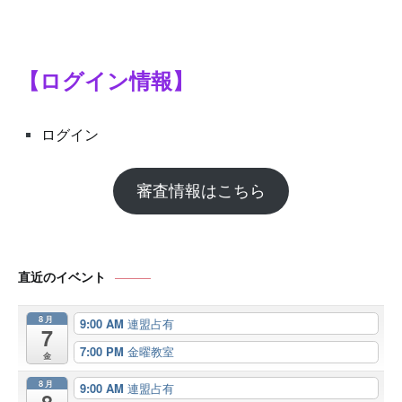
シ
ョ
ン
【ログイン情報】
ログイン
審査情報はこちら
直近のイベント
8月
9:00 AM
連盟占有
7
7:00 PM
金曜教室
金
8月
9:00 AM
連盟占有