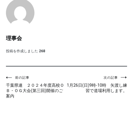
理事会
投稿を作成しました
268
投
前の記事
次の記事
千葉県連 ２０２４年度高校Ｏ
1月26日(日)9時-10時 矢渡し練
稿
Ｂ・ＯＧ大会(第三回)開催のご
習で道場利用します。
案内
ナ
ビ
ゲ
ー