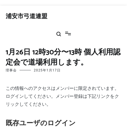
コ
ン
浦安市弓道連盟
テ
ン
ツ
へ
ス
1月26日 12時30分〜13時 個人利用認
キ
ッ
定会で道場利用します。
プ
理事会
2025年1月17日
この情報へのアクセスはメンバーに限定されています。
ログインしてください。メンバー登録は下記リンクをク
リックしてください。
既存ユーザのログイン