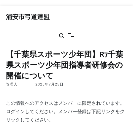
コ
ン
浦安市弓道連盟
テ
ン
ツ
へ
ス
【千葉県スポーツ少年団】R7千葉
キ
ッ
県スポーツ少年団指導者研修会の
プ
開催について
管理人
2025年7月25日
この情報へのアクセスはメンバーに限定されています。
ログインしてください。メンバー登録は下記リンクをク
リックしてください。