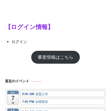
ー
シ
ョ
【ログイン情報】
ン
ログイン
審査情報はこちら
直近のイベント
8月
9:00 AM
連盟占有
7
7:00 PM
金曜教室
金
8月